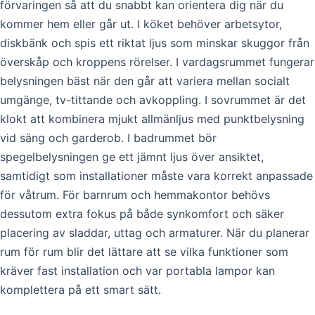
förvaringen så att du snabbt kan orientera dig när du
kommer hem eller går ut. I köket behöver arbetsytor,
diskbänk och spis ett riktat ljus som minskar skuggor från
överskåp och kroppens rörelser. I vardagsrummet fungerar
belysningen bäst när den går att variera mellan socialt
umgänge, tv-tittande och avkoppling. I sovrummet är det
klokt att kombinera mjukt allmänljus med punktbelysning
vid säng och garderob. I badrummet bör
spegelbelysningen ge ett jämnt ljus över ansiktet,
samtidigt som installationer måste vara korrekt anpassade
för våtrum. För barnrum och hemmakontor behövs
dessutom extra fokus på både synkomfort och säker
placering av sladdar, uttag och armaturer. När du planerar
rum för rum blir det lättare att se vilka funktioner som
kräver fast installation och var portabla lampor kan
komplettera på ett smart sätt.