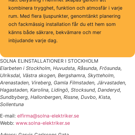
kombinera trygghet, funktion och atmosfär i varje
rum. Med flera ljuspunkter, genomtänkt planering
och fackmässig installation får du ett hem som
känns både säkrare, bekvämare och mer
inbjudande varje dag.
SOLNA ELINSTALLATIONER I STOCKHOLM
Elarbeten i Stockholm, Huvudsta, Råsunda, Frösunda,
Ulriksdal, Västra skogen, Bergshamra, Skytteholm,
Arenastaden, Vireberg, Gamla Filmstaden, Järvastaden,
Hagastaden, Karolina, Lidingö, Stocksund, Danderyd,
Sundbyberg, Hallonbergen, Rissne, Duvbo, Kista,
Sollentuna
E-mail:
elfirma@solna-elektriker.se
Webb:
www.solna-elektriker.se
Adress: Garvis Carlssons Gata,