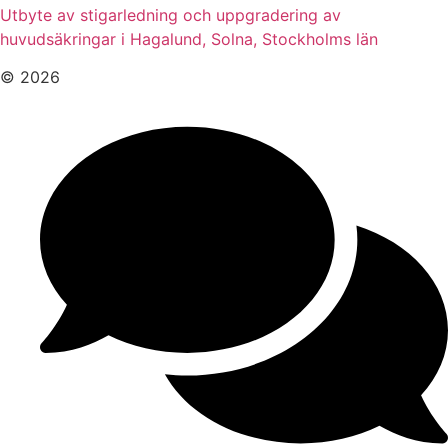
Utbyte av stigarledning och uppgradering av
huvudsäkringar i Hagalund, Solna, Stockholms län
© 2026