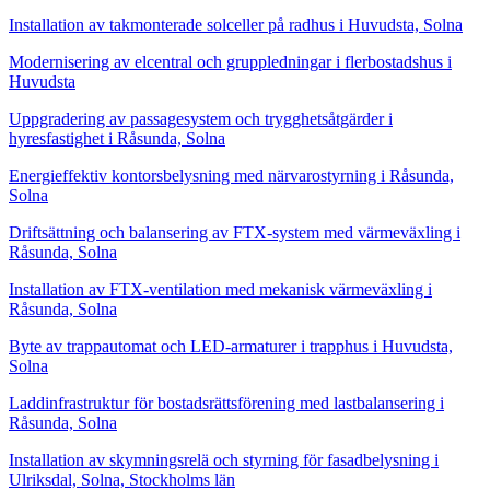
Installation av takmonterade solceller på radhus i Huvudsta, Solna
Modernisering av elcentral och gruppledningar i flerbostadshus i
Huvudsta
Uppgradering av passagesystem och trygghetsåtgärder i
hyresfastighet i Råsunda, Solna
Energieffektiv kontorsbelysning med närvarostyrning i Råsunda,
Solna
Driftsättning och balansering av FTX-system med värmeväxling i
Råsunda, Solna
Installation av FTX-ventilation med mekanisk värmeväxling i
Råsunda, Solna
Byte av trappautomat och LED-armaturer i trapphus i Huvudsta,
Solna
Laddinfrastruktur för bostadsrättsförening med lastbalansering i
Råsunda, Solna
Installation av skymningsrelä och styrning för fasadbelysning i
Ulriksdal, Solna, Stockholms län