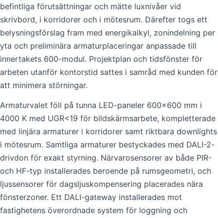
befintliga förutsättningar och mätte luxnivåer vid
skrivbord, i korridorer och i mötesrum. Därefter togs ett
belysningsförslag fram med energikalkyl, zonindelning per
yta och preliminära armaturplaceringar anpassade till
innertakets 600-modul. Projektplan och tidsfönster för
arbeten utanför kontorstid sattes i samråd med kunden för
att minimera störningar.
Armaturvalet föll på tunna LED-paneler 600×600 mm i
4000 K med UGR<19 för bildskärmsarbete, kompletterade
med linjära armaturer i korridorer samt riktbara downlights
i mötesrum. Samtliga armaturer bestyckades med DALI-2-
drivdon för exakt styrning. Närvarosensorer av både PIR-
och HF-typ installerades beroende på rumsgeometri, och
ljussensorer för dagsljuskompensering placerades nära
fönsterzoner. Ett DALI-gateway installerades mot
fastighetens överordnade system för loggning och