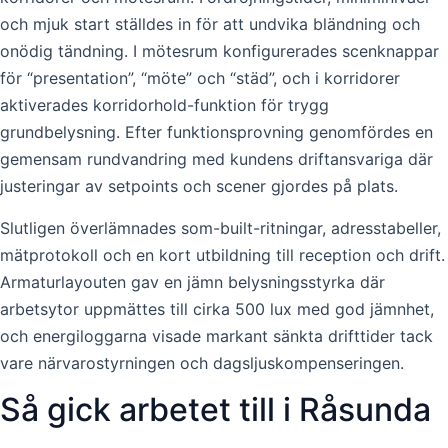
och mjuk start ställdes in för att undvika bländning och
onödig tändning. I mötesrum konfigurerades scenknappar
för “presentation”, “möte” och “städ”, och i korridorer
aktiverades korridorhold-funktion för trygg
grundbelysning. Efter funktionsprovning genomfördes en
gemensam rundvandring med kundens driftansvariga där
justeringar av setpoints och scener gjordes på plats.
Slutligen överlämnades som-built-ritningar, adresstabeller,
mätprotokoll och en kort utbildning till reception och drift.
Armaturlayouten gav en jämn belysningsstyrka där
arbetsytor uppmättes till cirka 500 lux med god jämnhet,
och energiloggarna visade markant sänkta drifttider tack
vare närvarostyrningen och dagsljuskompenseringen.
Så gick arbetet till i Råsunda