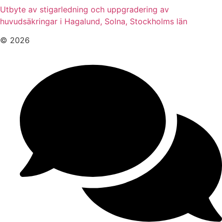
Utbyte av stigarledning och uppgradering av
huvudsäkringar i Hagalund, Solna, Stockholms län
© 2026