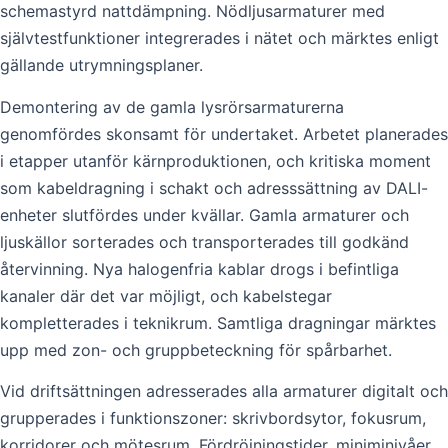
schemastyrd nattdämpning. Nödljusarmaturer med
självtestfunktioner integrerades i nätet och märktes enligt
gällande utrymningsplaner.
Demontering av de gamla lysrörsarmaturerna
genomfördes skonsamt för undertaket. Arbetet planerades
i etapper utanför kärnproduktionen, och kritiska moment
som kabeldragning i schakt och adresssättning av DALI-
enheter slutfördes under kvällar. Gamla armaturer och
ljuskällor sorterades och transporterades till godkänd
återvinning. Nya halogenfria kablar drogs i befintliga
kanaler där det var möjligt, och kabelstegar
kompletterades i teknikrum. Samtliga dragningar märktes
upp med zon- och gruppbeteckning för spårbarhet.
Vid driftsättningen adresserades alla armaturer digitalt och
grupperades i funktionszoner: skrivbordsytor, fokusrum,
korridorer och mötesrum. Fördröjningstider, miniminivåer