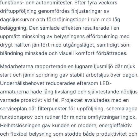
funktions- och autonomitester. Efter fyra veckors
driftuppföljning genomfördes finjusteringar av
dagsljuskurvor och fördröjningstider i rum med låg
beläggning. Den samlade effekten resulterade i en
uppmätt minskning av belysningens elförbrukning med
drygt hälften jämfört med utgångsläget, samtidigt som
bländning minskade och visuell komfort förbättrades.
Medarbetarna rapporterade en lugnare ljusmiljö där mjuk
start och jämn spridning gav stabilt arbetsljus över dagen.
Underhållsbehovet reducerades eftersom LED-
armaturerna hade lång livslängd och självtestande nödljus
varnade proaktivt vid fel. Projektet avslutades med en
serviceplan där filterpunkter för uppföljning, schemalagda
funktionsprov och rutiner för mindre omflyttningar ingick.
Helhetslösningen gav kunden en modern, energieffektiv
och flexibel belysning som stödde både produktivitet och