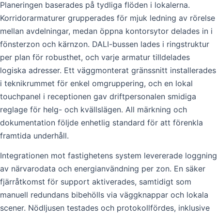
Planeringen baserades på tydliga flöden i lokalerna.
Korridorarmaturer grupperades för mjuk ledning av rörelse
mellan avdelningar, medan öppna kontorsytor delades in i
fönsterzon och kärnzon. DALI-bussen lades i ringstruktur
per plan för robusthet, och varje armatur tilldelades
logiska adresser. Ett väggmonterat gränssnitt installerades
i teknikrummet för enkel omgruppering, och en lokal
touchpanel i receptionen gav driftpersonalen smidiga
reglage för helg- och kvällslägen. All märkning och
dokumentation följde enhetlig standard för att förenkla
framtida underhåll.
Integrationen mot fastighetens system levererade loggning
av närvarodata och energianvändning per zon. En säker
fjärråtkomst för support aktiverades, samtidigt som
manuell redundans bibehölls via väggknappar och lokala
scener. Nödljusen testades och protokollfördes, inklusive