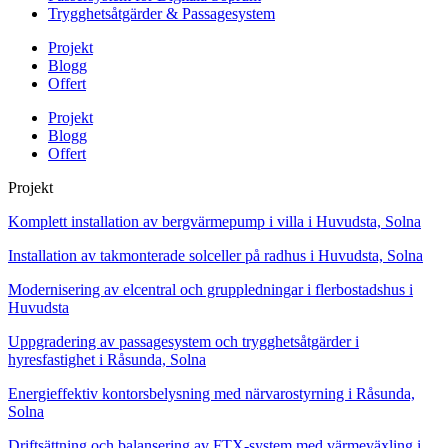
Trygghetsåtgärder & Passagesystem
Projekt
Blogg
Offert
Projekt
Blogg
Offert
Projekt
Komplett installation av bergvärmepump i villa i Huvudsta, Solna
Installation av takmonterade solceller på radhus i Huvudsta, Solna
Modernisering av elcentral och gruppledningar i flerbostadshus i
Huvudsta
Uppgradering av passagesystem och trygghetsåtgärder i
hyresfastighet i Råsunda, Solna
Energieffektiv kontorsbelysning med närvarostyrning i Råsunda,
Solna
Driftsättning och balansering av FTX-system med värmeväxling i