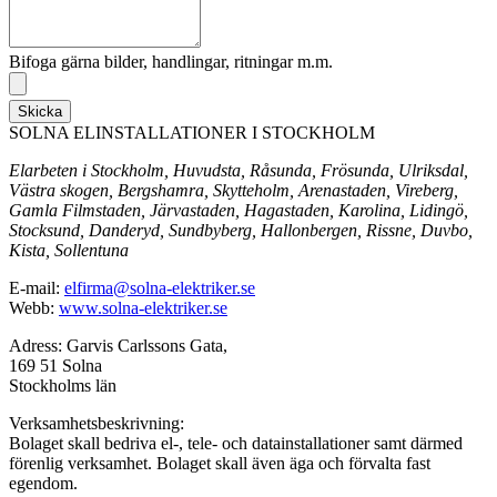
Bifoga gärna bilder, handlingar, ritningar m.m.
Skicka
SOLNA ELINSTALLATIONER I STOCKHOLM
Elarbeten i Stockholm, Huvudsta, Råsunda, Frösunda, Ulriksdal,
Västra skogen, Bergshamra, Skytteholm, Arenastaden, Vireberg,
Gamla Filmstaden, Järvastaden, Hagastaden, Karolina, Lidingö,
Stocksund, Danderyd, Sundbyberg, Hallonbergen, Rissne, Duvbo,
Kista, Sollentuna
E-mail:
elfirma@solna-elektriker.se
Webb:
www.solna-elektriker.se
Adress: Garvis Carlssons Gata,
169 51 Solna
Stockholms län
Verksamhetsbeskrivning:
Bolaget skall bedriva el-, tele- och datainstallationer samt därmed
förenlig verksamhet. Bolaget skall även äga och förvalta fast
egendom.