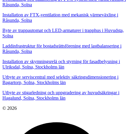
Råsunda, Solna
Installation av FTX-ventilation med mekanisk värmeväxling i
Råsunda, Solna
Byte av trappautomat och LED-armaturer i trapphus i Huvudsta,
Solna
Laddinfrastruktur för bostadsrättsförening med lastbalansering i
Råsunda, Solna
Installation av skymningsrelä och styrning för fasadbelysning i
Ulriksdal, Solna, Stockholms län
Utbyte av serviscentral med selektiv säkringsdimensionering i
Bagartorp, Solna, Stockholms län
Utbyte av stigarledning och uppgradering av huvudsäkringar i
Hagalund, Solna, Stockholms län
© 2026