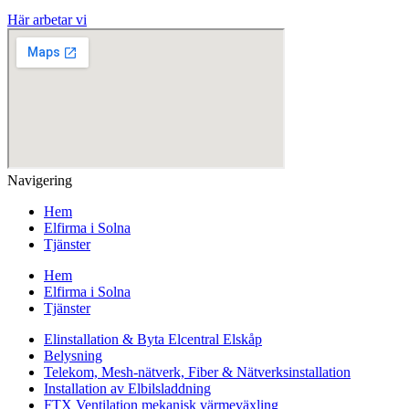
Här arbetar vi
Navigering
Hem
Elfirma i Solna
Tjänster
Hem
Elfirma i Solna
Tjänster
Elinstallation & Byta Elcentral Elskåp
Belysning
Telekom, Mesh-nätverk, Fiber & Nätverksinstallation
Installation av Elbilsladdning
FTX Ventilation mekanisk värmeväxling