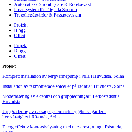
Automatiska Strömbrytare & Rörelsevakt
Passersystem för Digitala Soprum
Trygghetsåtgärder & Passagesystem
Projekt
Blogg
Offert
Projekt
Blogg
Offert
Projekt
Komplett installation av bergvärmepump i villa i Huvudsta, Solna
Installation av takmonterade solceller på radhus i Huvudsta, Solna
Modernisering av elcentral och gruppledningar i flerbostadshus i
Huvudsta
Uppgradering av passagesystem och trygghetsåtgärder i
hyresfastighet i Råsunda, Solna
Energieffektiv kontorsbelysning med närvarostyrning i Råsunda,