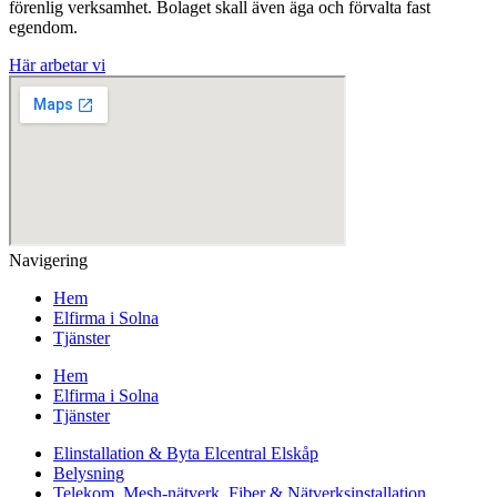
förenlig verksamhet. Bolaget skall även äga och förvalta fast
egendom.
Här arbetar vi
Navigering
Hem
Elfirma i Solna
Tjänster
Hem
Elfirma i Solna
Tjänster
Elinstallation & Byta Elcentral Elskåp
Belysning
Telekom, Mesh-nätverk, Fiber & Nätverksinstallation