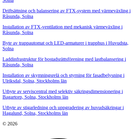
Solna
Driftsättning och balansering av FTX-system med värmeväxling i
Råsunda, Solna
Installation av FTX-ventilation med mekanisk värmeväxling i
Råsunda, Solna
Byte av trappautomat och LED-armaturer i trapphus i Huvudsta,
Solna
Laddinfrastruktur för bostadsrättsförening med lastbalansering i
Råsunda, Solna
Installation av skymningsrelä och styrning för fasadbelysning i
Ulriksdal, Solna, Stockholms län
Utbyte av serviscentral med selektiv säkringsdimensionering i
Bagartorp, Solna, Stockholms län
Utbyte av stigarledning och uppgradering av huvudsäkringar i
Hagalund, Solna, Stockholms län
© 2026