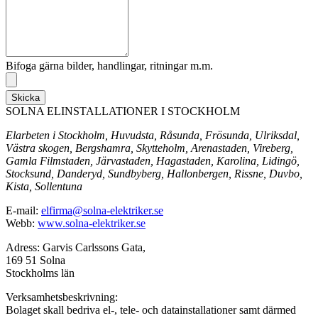
Bifoga gärna bilder, handlingar, ritningar m.m.
Skicka
SOLNA ELINSTALLATIONER I STOCKHOLM
Elarbeten i Stockholm, Huvudsta, Råsunda, Frösunda, Ulriksdal,
Västra skogen, Bergshamra, Skytteholm, Arenastaden, Vireberg,
Gamla Filmstaden, Järvastaden, Hagastaden, Karolina, Lidingö,
Stocksund, Danderyd, Sundbyberg, Hallonbergen, Rissne, Duvbo,
Kista, Sollentuna
E-mail:
elfirma@solna-elektriker.se
Webb:
www.solna-elektriker.se
Adress: Garvis Carlssons Gata,
169 51 Solna
Stockholms län
Verksamhetsbeskrivning:
Bolaget skall bedriva el-, tele- och datainstallationer samt därmed