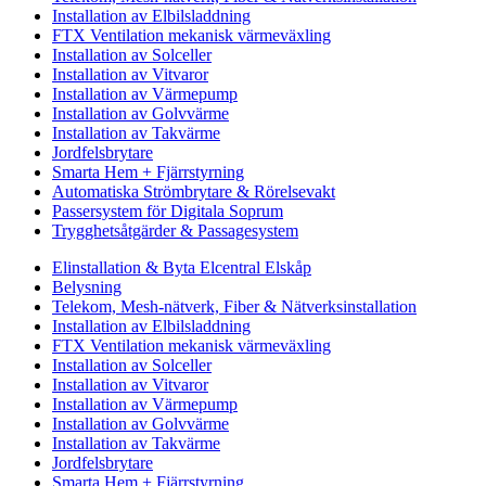
Installation av Elbilsladdning
FTX Ventilation mekanisk värmeväxling
Installation av Solceller
Installation av Vitvaror
Installation av Värmepump
Installation av Golvvärme
Installation av Takvärme
Jordfelsbrytare
Smarta Hem + Fjärrstyrning
Automatiska Strömbrytare & Rörelsevakt
Passersystem för Digitala Soprum
Trygghetsåtgärder & Passagesystem
Elinstallation & Byta Elcentral Elskåp
Belysning
Telekom, Mesh-nätverk, Fiber & Nätverksinstallation
Installation av Elbilsladdning
FTX Ventilation mekanisk värmeväxling
Installation av Solceller
Installation av Vitvaror
Installation av Värmepump
Installation av Golvvärme
Installation av Takvärme
Jordfelsbrytare
Smarta Hem + Fjärrstyrning