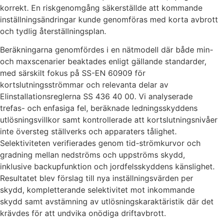
korrekt. En riskgenomgång säkerställde att kommande
inställningsändringar kunde genomföras med korta avbrott
och tydlig återställningsplan.
Beräkningarna genomfördes i en nätmodell där både min-
och maxscenarier beaktades enligt gällande standarder,
med särskilt fokus på SS-EN 60909 för
kortslutningsströmmar och relevanta delar av
Elinstallationsreglerna SS 436 40 00. Vi analyserade
trefas- och enfasiga fel, beräknade ledningsskyddens
utlösningsvillkor samt kontrollerade att kortslutningsnivåer
inte översteg ställverks och apparaters tålighet.
Selektiviteten verifierades genom tid-strömkurvor och
gradning mellan nedströms och uppströms skydd,
inklusive backupfunktion och jordfelsskyddens känslighet.
Resultatet blev förslag till nya inställningsvärden per
skydd, kompletterande selektivitet mot inkommande
skydd samt avstämning av utlösningskaraktäristik där det
krävdes för att undvika onödiga driftavbrott.