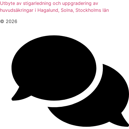
Utbyte av stigarledning och uppgradering av
huvudsäkringar i Hagalund, Solna, Stockholms län
© 2026