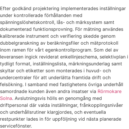
Efter godkänd projektering implementerades inställningar
under kontrollerade förhållanden med
spänningslöshetskontroll, lås- och märksystem samt
dokumenterad funktionsprovning. För mätning användes
kalibrerade instrument och verifiering skedde genom
dubbelgranskning av beräkningsfiler och mätprotokoll
inom ramen för vårt egenkontrollprogram. Som del av
leveransen ingick reviderat enkellinjeschema, selektivplan i
tydligt format, inställningslista, märkningsunderlag samt
skyltar och etiketter som monterades i huvud- och
undercentraler för att underlätta framtida drift och
felsökning. I samband med fastighetens övriga underhåll
samordnade kunden även andra insatser via
Rörmokare
Solna
. Avslutningsvis hölls en genomgång med
driftpersonal där valda inställningar, frånkopplingsnivåer
och underhållsrutiner klargjordes, och eventuella
restpunkter lades in för uppföljning vid nästa planerade
servicefönster.