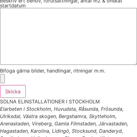
Beskriv ert behov, förutsättningar, antal m2 & önskat
startdatum
Bifoga gärna bilder, handlingar, ritningar m.m.
Skicka
SOLNA ELINSTALLATIONER I STOCKHOLM
Elarbeten i Stockholm, Huvudsta, Råsunda, Frösunda,
Ulriksdal, Västra skogen, Bergshamra, Skytteholm,
Arenastaden, Vireberg, Gamla Filmstaden, Järvastaden,
Hagastaden, Karolina, Lidingö, Stocksund, Danderyd,