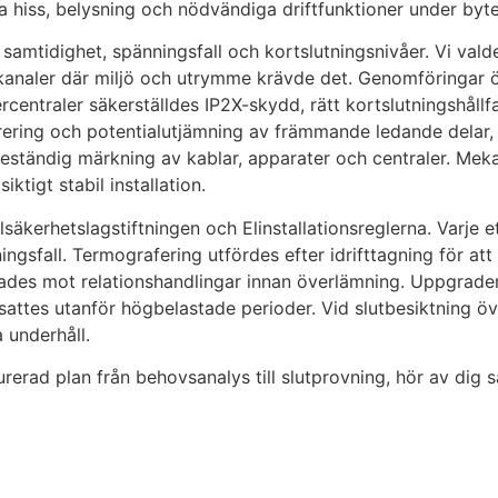
lla hiss, belysning och nödvändiga driftfunktioner under byte
amtidighet, spänningsfall och kortslutningsnivåer. Vi vald
e kanaler där miljö och utrymme krävde det. Genomföringa
centraler säkerställdes IP2X-skydd, rätt kortslutningshål
ing och potentialutjämning av främmande ledande delar, in
eständig märkning av kablar, apparater och centraler. Me
ktigt stabil installation.
lsäkerhetslagstiftningen och Elinstallationsreglerna. Varje 
sfall. Termografering utfördes efter idrifttagning för att v
es mot relationshandlingar innan överlämning. Uppgrader
tidsattes utanför högbelastade perioder. Vid slutbesiktning 
a underhåll.
turerad plan från behovsanalys till slutprovning, hör av dig 