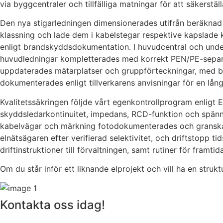
via byggcentraler och tillfälliga matningar för att säkerstä
Den nya stigarledningen dimensionerades utifrån beräknad s
klassning och lade dem i kabelstegar respektive kapslad
enligt brandskyddsdokumentation. I huvudcentral och under
huvudledningar kompletterades med korrekt PEN/PE-separer
uppdaterades mätarplatser och gruppförteckningar, med b
dokumenterades enligt tillverkarens anvisningar för en långsi
Kvalitetssäkringen följde vårt egenkontrollprogram enligt E
skyddsledarkontinuitet, impedans, RCD-funktion och spänning
kabelvägar och märkning fotodokumenterades och granskad
elnätsägaren efter verifierad selektivitet, och driftstopp 
driftinstruktioner till förvaltningen, samt rutiner för framtid
Om du står inför ett liknande elprojekt och vill ha en struk
Kontakta oss idag!