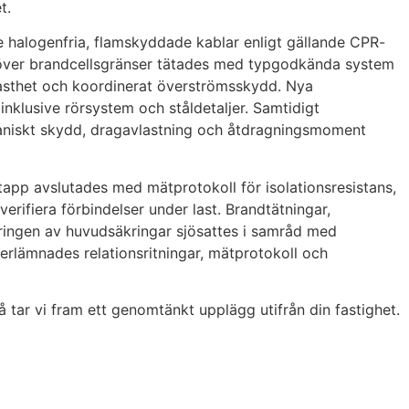
t.
e halogenfria, flamskyddade kablar enligt gällande CPR-
r över brandcellsgränser tätades med typgodkända system
lfasthet och koordinerat överströmsskydd. Nya
klusive rörsystem och ståldetaljer. Samtidigt
kaniskt skydd, dragavlastning och åtdragningsmoment
etapp avslutades med mätprotokoll för isolationsresistans,
erifiera förbindelser under last. Brandtätningar,
ingen av huvudsäkringar sjösattes i samråd med
överlämnades relationsritningar, mätprotokoll och
så tar vi fram ett genomtänkt upplägg utifrån din fastighet.