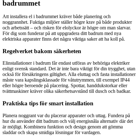
badrummet
Att installera el i badrummet kräver både planering och
noggrannhet. Fuktiga miljöer ställer högre krav på både produkter
och arbetssätt – och risken för elolyckor är högre om man slarvar.
För dig som funderar på att uppgradera ditt badrum med nya
elektriska apparater finns det några viktiga saker att ha koll på.
Regelverket bakom säkerheten
Elinstallationer i badrum får endast utföras av behöriga elektriker
enligt svensk standard. Det är inte bara viktigt för din trygghet, utan
också för försäkringens giltighet. Alla eluttag och fasta installationer
måste vara kapslingsklassade för våtutrymmen, till exempel IP44
eller högre beroende på placering. Spottar, handdukstorkar eller
tvättmaskiner kräver olika säkerhetsavstånd till dusch och badkar.
Praktiska tips för smart installation
Planera noggrant var du placerar apparater och uttag. Fundera på
hur du använder ditt badrum och välj energisnåla alternativ där det
är möjligt. Kombinera funktion och design genom att gömma
sladdar och skapa smidiga lösningar för vardagen.