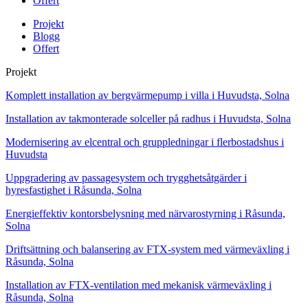
Offert
Projekt
Blogg
Offert
Projekt
Komplett installation av bergvärmepump i villa i Huvudsta, Solna
Installation av takmonterade solceller på radhus i Huvudsta, Solna
Modernisering av elcentral och gruppledningar i flerbostadshus i
Huvudsta
Uppgradering av passagesystem och trygghetsåtgärder i
hyresfastighet i Råsunda, Solna
Energieffektiv kontorsbelysning med närvarostyrning i Råsunda,
Solna
Driftsättning och balansering av FTX-system med värmeväxling i
Råsunda, Solna
Installation av FTX-ventilation med mekanisk värmeväxling i
Råsunda, Solna