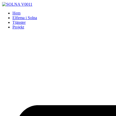
Skip
to
Hem
content
Elfirma i Solna
Tjänster
Projekt