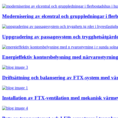
Modernisering av elcentral och gruppledningar i fler
Uppgradering av passagesystem och trygghetsåtgärder
Energieffektiv kontorsbelysning med närvarostyrnin
Driftsättning och balansering av FTX-system med vä
Installation av FTX-ventilation med mekanisk värme